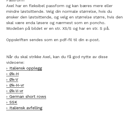
Passform
Axel har en fleksibel passform og kan bæres mere eller
mindre løstsittende. Velg din normale størrelse, hvis du
ønsker den løstsittende, og velg en størrelse større, hvis den
skal være enda løsere og nærmest som en poncho.
Modellen på bildet er en str. XS/S og har en str. S på.
Oppskriften sendes som en pdf-fil til din e-post.
Når du skal strikke Axel, kan du få god nytte av disse
videoene:
Italiensk opplegg
Øk-H
Øk-V
Øk-H-vr
Øk-V-vr
German short rows
SSK
Italiensk avfelling