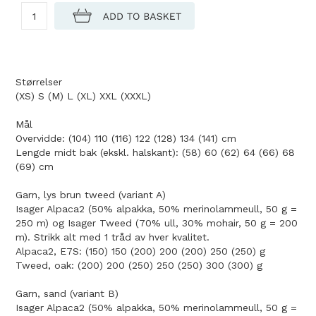
Størrelser
(XS) S (M) L (XL) XXL (XXXL)
Mål
Overvidde: (104) 110 (116) 122 (128) 134 (141) cm
Lengde midt bak (ekskl. halskant): (58) 60 (62) 64 (66) 68
(69) cm
Garn, lys brun tweed (variant A)
Isager Alpaca2 (50% alpakka, 50% merinolammeull, 50 g =
250 m) og Isager Tweed (70% ull, 30% mohair, 50 g = 200
m). Strikk alt med 1 tråd av hver kvalitet.
Alpaca2, E7S: (150) 150 (200) 200 (200) 250 (250) g
Tweed, oak: (200) 200 (250) 250 (250) 300 (300) g
Garn, sand (variant B)
Isager Alpaca2 (50% alpakka, 50% merinolammeull, 50 g =