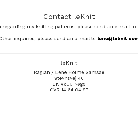
Contact leKnit
n regarding my knitting patterns, please send an e-mail to
Other inquiries, please send an e-mail to
lene@leknit.co
leKnit
Raglan / Lene Holme Samsøe
Stevnsvej 46
DK 4600 Køge
CVR 14 64 04 87