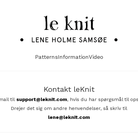
Patterns
Information
Video
Kontakt leKnit
mail til
support@leknit.com
, hvis du har spørgsmål til ops
Drejer det sig om andre henvendelser, så skriv til
lene@leknit.com