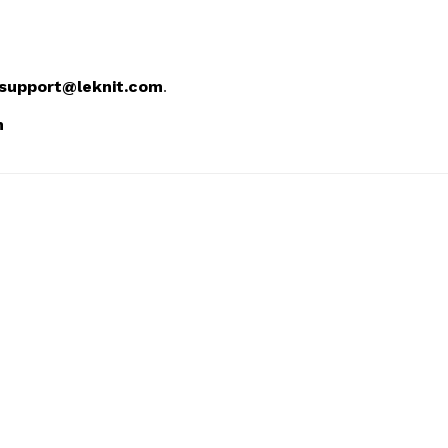
support@leknit.com
.
m