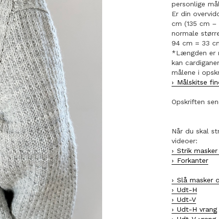
personlige må
Er din overvid
cm (135 cm – 
normale større
94 cm = 33 c
*Længden er m
kan cardiganen
målene i opskr
Målskitse fi
Opskriften sen
Når du skal s
videoer:
Strik masker
Forkanter
Slå masker 
Udt-H
Udt-V
Udt-H vrang