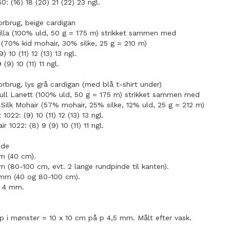
0: (16) 18 (20) 21 (22) 23 ngl.
orbrug, beige cardigan
nilla (100% uld, 50 g = 175 m) strikket sammen med
a (70% kid mohair, 30% silke, 25 g = 210 m)
) 10 (11) 12 (13) 13 ngl.
 (9) 10 (11) 11 ngl.
rbrug, lys grå cardigan (med blå t-shirt under)
ll Lanett (100% uld, 50 g = 175 m) strikket sammen med
Silk Mohair (57% mohair, 25% silke, 12% uld, 25 g = 212 m)
1022: (9) 10 (11) 12 (13) 13 ngl.
r 1022: (8) 9 (9) 10 (11) 11 ngl.
nde
m (40 cm).
 (80-100 cm, evt. 2 lange rundpinde til kanten).
mm (40 og 80-100 cm).
 4 mm.
 p i mønster = 10 x 10 cm på p 4,5 mm. Målt efter vask.