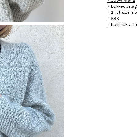
Udt-V vrang
Løkkeopslag
2 ret samm
SSK
Italiensk afl