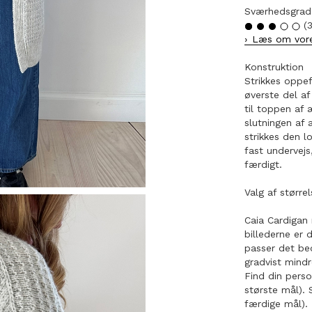
Sværhedsgrad
(3
Læs om vore
Konstruktion
Strikkes oppef
øverste del af
til toppen af 
slutningen af 
strikkes den l
fast undervejs
færdigt.
Valg af større
Caia Cardigan
billederne er
passer det be
gradvist mindr
Find din perso
største mål). 
færdige mål). 