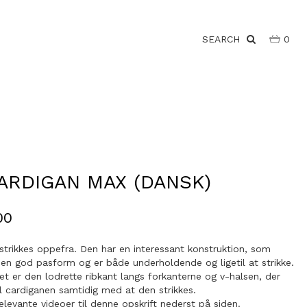
SEARCH
0
CARDIGAN MAX (DANSK)
00
strikkes oppefra. Den har en interessant konstruktion, som
 en god pasform og er både underholdende og ligetil at strikke.
-et er den lodrette ribkant langs forkanterne og v-halsen, der
til cardiganen samtidig med at den strikkes.
elevante videoer til denne opskrift nederst på siden.