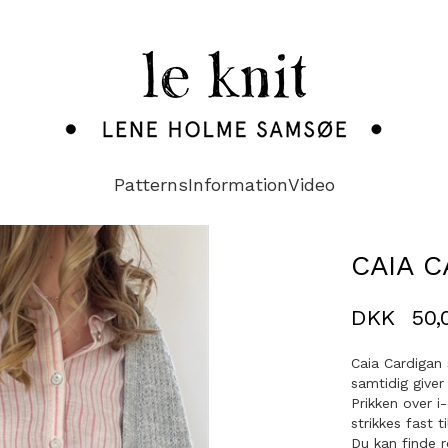
Patterns
Information
Video
CAIA 
DKK
50,
Caia Cardigan 
samtidig giver
Prikken over i
strikkes fast 
Du kan finde r