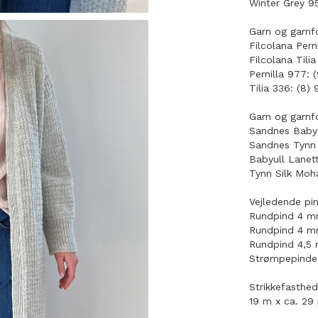
Winter Grey 95
Garn og garnf
Filcolana Per
Filcolana Tili
Pernilla 977: (9
Tilia 336: (8) 9
Garn og garnfo
Sandnes Babyu
Sandnes Tynn 
Babyull Lanett 
Tynn Silk Mohai
Vejledende pi
Rundpind 4 m
Rundpind 4 mm
Rundpind 4,5 
Strømpepinde
Strikkefasthed
19 m x ca. 29