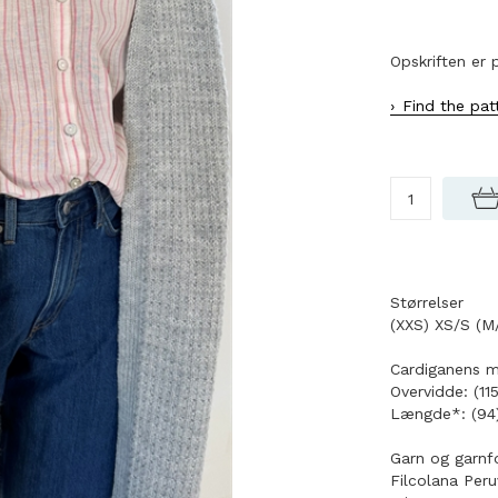
Opskriften er 
Find the pat
Størrelser
(XXS) XS/S (M
Cardiganens m
Overvidde: (11
Længde*: (94)
Garn og garnfo
Filcolana Peru