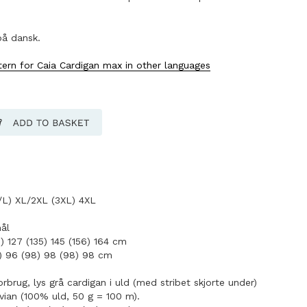
på dansk.
tern for Caia Cardigan max in other languages
/L) XL/2XL (3XL) 4XL
ål
5) 127 (135) 145 (156) 164 cm
 96 (98) 98 (98) 98 cm
rbrug, lys grå cardigan i uld (med stribet skjorte under)
vian (100% uld, 50 g = 100 m).