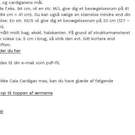
l og cardiganens mål.
de f.eks. 94 cm, vil en str. M/L give dig et bevægelsesrum på 41
94 cm = 41 cm). Du kan også vælge en størrelse mindre end din
lse: En str. XS/S vil give dig et bevægelsesrum på 33 cm (127 –
m).
ålt midt bag, ekskl. halskanten. På grund af strukturmønsteret
 vokse ca. 5 cm i brug, så strik den evt. lidt kortere end
iften.
nder du her
des til din e-mail som pdf-fil.
trikke Caia Cardigan max, kan du have glæde af følgende
 op til toppen af ærmerne
op