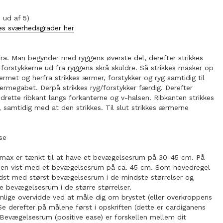
 ud af 5)
s sværhedsgrader her
ra. Man begynder med ryggens øverste del, derefter strikkes
 forstykkerne ud fra ryggens skrå skuldre. Så strikkes masker op
ærmet og herfra strikkes ærmer, forstykker og ryg samtidig til
ærmegabet. Derpå strikkes ryg/forstykker færdig. Derefter
odrette ribkant langs forkanterne og v-halsen. Ribkanten strikkes
, samtidig med at den strikkes. Til slut strikkes ærmerne
lse
 max er tænkt til at have et bevægelsesrum på 30-45 cm. På
 den vist med et bevægelsesrum på ca. 45 cm. Som hovedregel
dst med størst bevægelsesrum i de mindste størrelser og
e bevægelsesrum i de større størrelser.
nlige overvidde ved at måle dig om brystet (eller overkroppens
Se derefter på målene først i opskriften (dette er cardiganens
Bevægelsesrum (positive ease) er forskellen mellem dit