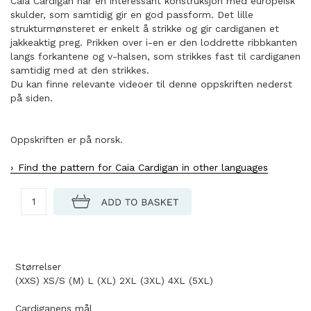
Caia Cardigan har en interessant konstruksjon med europeisk
skulder, som samtidig gir en god passform. Det lille
strukturmønsteret er enkelt å strikke og gir cardiganen et
jakkeaktig preg. Prikken over i-en er den loddrette ribbkanten
langs forkantene og v-halsen, som strikkes fast til cardiganen
samtidig med at den strikkes.
Du kan finne relevante videoer til denne oppskriften nederst
på siden.
Oppskriften er på norsk.
Find the pattern for Caia Cardigan in other languages
Størrelser
(XXS) XS/S (M) L (XL) 2XL (3XL) 4XL (5XL)
Cardiganens mål