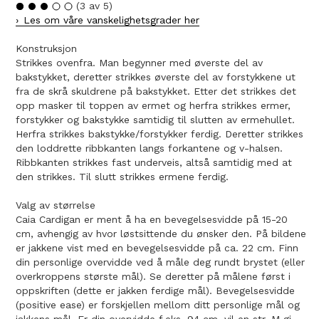
(3 av 5)
Les om våre vanskelighetsgrader her
Konstruksjon
Strikkes ovenfra. Man begynner med øverste del av
bakstykket, deretter strikkes øverste del av forstykkene ut
fra de skrå skuldrene på bakstykket. Etter det strikkes det
opp masker til toppen av ermet og herfra strikkes ermer,
forstykker og bakstykke samtidig til slutten av ermehullet.
Herfra strikkes bakstykke/forstykker ferdig. Deretter strikkes
den loddrette ribbkanten langs forkantene og v-halsen.
Ribbkanten strikkes fast underveis, altså samtidig med at
den strikkes. Til slutt strikkes ermene ferdig.
Valg av størrelse
Caia Cardigan er ment å ha en bevegelsesvidde på 15-20
cm, avhengig av hvor løstsittende du ønsker den. På bildene
er jakkene vist med en bevegelsesvidde på ca. 22 cm. Finn
din personlige overvidde ved å måle deg rundt brystet (eller
overkroppens største mål). Se deretter på målene først i
oppskriften (dette er jakken ferdige mål). Bevegelsesvidde
(positive ease) er forskjellen mellom ditt personlige mål og
jakkens mål. Er din overvidde f.eks. 94 cm, vil en str. M gi