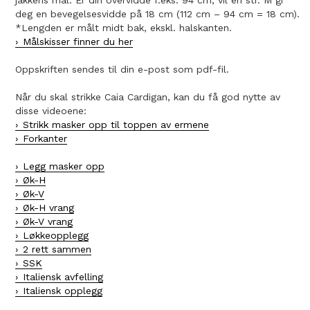
deg en bevegelsesvidde på 18 cm (112 cm – 94 cm = 18 cm).
*Lengden er målt midt bak, ekskl. halskanten.
Målskisser finner du her
Oppskriften sendes til din e-post som pdf-fil.
Når du skal strikke Caia Cardigan, kan du få god nytte av
disse videoene:
Strikk masker opp til toppen av ermene
Forkanter
Legg masker opp
Øk-H
Øk-V
Øk-H vrang
Øk-V vrang
Løkkeopplegg
2 rett sammen
SSK
Italiensk avfelling
Italiensk opplegg