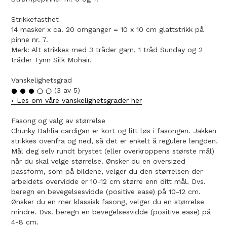
Strikkefasthet
14 masker x ca. 20 omganger = 10 x 10 cm glattstrikk på
pinne nr. 7.
Merk: Alt strikkes med 3 tråder garn, 1 tråd Sunday og 2
tråder Tynn Silk Mohair.
Vanskelighetsgrad
(3 av 5)
Les om våre vanskelighetsgrader her
Fasong og valg av størrelse
Chunky Dahlia cardigan er kort og litt løs i fasongen. Jakken
strikkes ovenfra og ned, så det er enkelt å regulere lengden.
Mål deg selv rundt brystet (eller overkroppens største mål)
når du skal velge størrelse. Ønsker du en oversized
passform, som på bildene, velger du den størrelsen der
arbeidets overvidde er 10-12 cm større enn ditt mål. Dvs.
beregn en bevegelsesvidde (positive ease) på 10-12 cm.
Ønsker du en mer klassisk fasong, velger du en størrelse
mindre. Dvs. beregn en bevegelsesvidde (positive ease) på
4-8 cm.