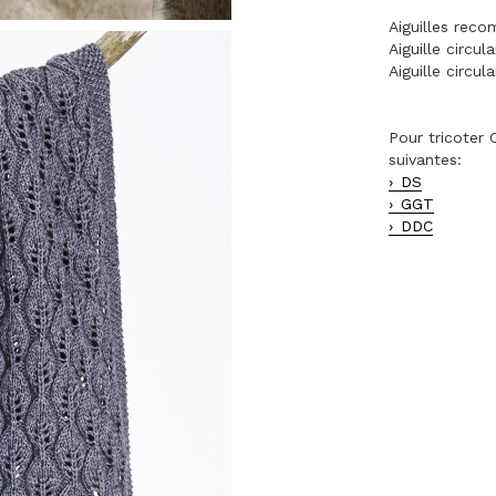
Aiguilles rec
Aiguille circu
Aiguille circu
Pour tricoter 
suivantes:
DS
GGT
DDC