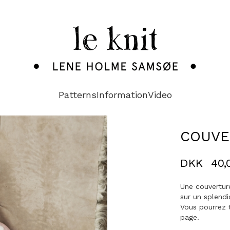
Patterns
Information
Video
COUVE
DKK
40,
Une couvertur
sur un splendi
Vous pourrez t
page.