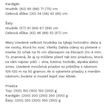
Kardigán
Hrudník: (62) 65 (68) 71 (75) cm
Celková dĺžka: (30) 34 (38) 42 (45) cm
Šaty
Hrudník: (57) 61 (64) 67 (69) cm
Celková dĺžka: (42) 46 (49) 52 (57) cm
Miery Uvedené veľkosti hrudníka sa týkajú hotového diela a
nie osoby, ktorá ho nosí. Všetky Dahlia odevy sú pletené v
mierke 22 očiek na 10 cm džersejom na ihliciach 3½-4 mm.
To znamená, že aj vy môžete pliesť tak isto priadzou, ktorá
sa vám najviac páči – vlna, bavlna, hodváb, alpaka alebo
zmes. Uvedené množstvá priadze sú približne s návinom
105-120 m na 50 gramov. Ak si vyberiete priadzu s menším
návinom, budete si musieť kúpiť viac klbiek.
Priadza
Top: (100) 150 (150) 150 (200) g
Kardigán: (200) 200 (250) 250 (300) g
Šaty: (200) 250 (300) 350 (350) g