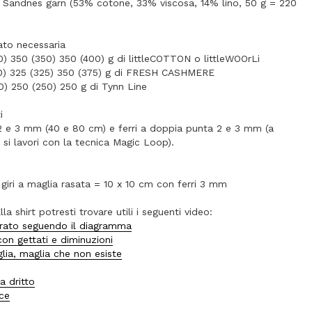
i Sandnes garn (53% cotone, 33% viscosa, 14% lino, 50 g = 220
lato necessaria
) 350 (350) 350 (400) g di littleCOTTON o littleWOOrLi
0) 325 (325) 350 (375) g di FRESH CASHMERE
0) 250 (250) 250 g di Tynn Line
i
i 2 e 3 mm (40 e 80 cm) e ferri a doppia punta 2 e 3 mm (a
si lavori con la tecnica Magic Loop).
giri a maglia rasata = 10 x 10 cm con ferri 3 mm
la shirt potresti trovare utili i seguenti video:
orato seguendo il diagramma
n gettati e diminuzioni
ia, maglia che non esiste
a dritto
ce