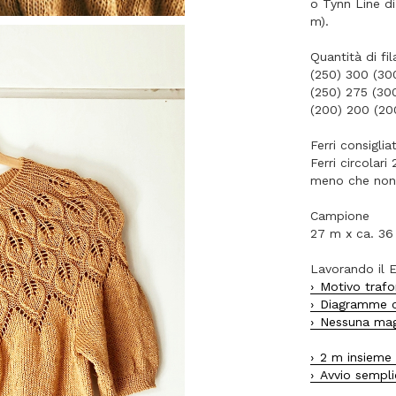
o Tynn Line d
m).
Quantità di fi
(250) 300 (300
(250) 275 (30
(200) 200 (20
Ferri consigliat
Ferri circolar
meno che non 
Campione
27 m x ca. 36 
Lavorando il El
Motivo traf
Diagramme co
Nessuna magl
2 m insieme 
Avvio sempli