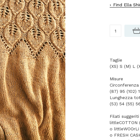
Find Ella Sh
Taglie
(XS) S (M) L (
Misure
Circonferenza
(87) 95 (102) 1
Lunghezza tot
(53) 54 (55) 5
Filati suggeriti
littleCOTTON 
o littleWOOrLi
o FRESH CASH