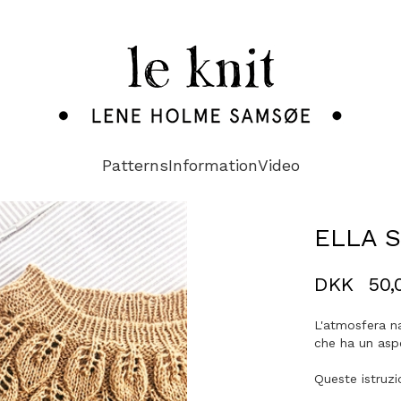
Patterns
Information
Video
ELLA S
DKK
50,
L'atmosfera na
che ha un aspe
Queste istruzio