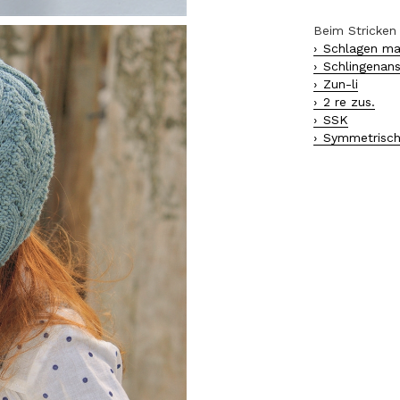
Beim Stricken
Schlagen ma
Schlingenan
Zun-li
2 re zus.
SSK
Symmetrisc