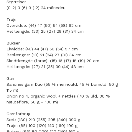
Størrelser
(0-2) 3 (6) 9 (12) 24 måneder.
Trøje
Overvidde: (44) 47 (50) 54 (58) 62 cm
Hel længde: (23) 25 (27) 29 (31) 34 cm
Bukser
Livvidde: (40) 44 (47) 50 (54) 57 cm
Benlængde: (18) 21 (24) 27 (31) 34 cm
Skridtlængde (foran): (15) 16 (17) 18 (19) 20 cm
Hel længde: (27) 31 (35) 39 (44) 48 cm
Garn
Sandnes garn Duo (55 % merinould, 45 % bomuld, 50 g =
115 m)
Onion no 4, organic wool + nettles (70 % uld, 30 %
nældefibre, 50 g = 130 m)
Garnforbrug
Sæt: (180) 210 (255) 295 (340) 390 g
Trøje: (85) 100 (120) 140 (160) 190 g
Bukser: (65) 80 (100) 120 (140) 160 g