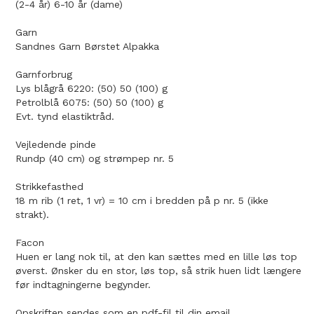
(2-4 år) 6-10 år (dame)
Garn
Sandnes Garn Børstet Alpakka
Garnforbrug
Lys blågrå 6220: (50) 50 (100) g
Petrolblå 6075: (50) 50 (100) g
Evt. tynd elastiktråd.
Vejledende pinde
Rundp (40 cm) og strømpep nr. 5
Strikkefasthed
18 m rib (1 ret, 1 vr) = 10 cm i bredden på p nr. 5 (ikke
strakt).
Facon
Huen er lang nok til, at den kan sættes med en lille løs top
øverst. Ønsker du en stor, løs top, så strik huen lidt længere
før indtagningerne begynder.
Opskriften sendes som en pdf-fil til din email.