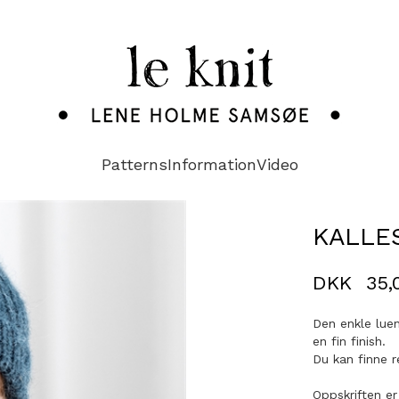
Patterns
Information
Video
KALLE
DKK
35,
Den enkle luen
en fin finish.
Du kan finne r
Oppskriften er