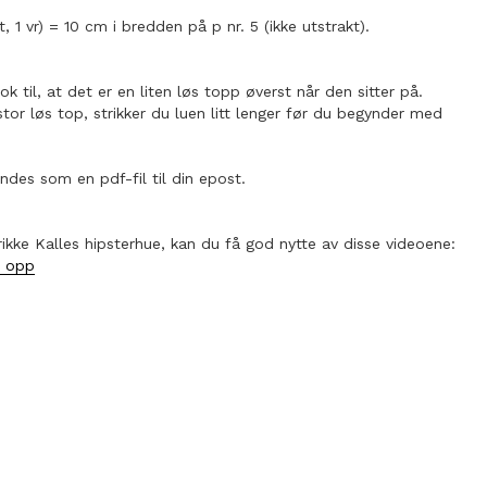
t, 1 vr) = 10 cm i bredden på p nr. 5 (ikke utstrakt).
ok til, at det er en liten løs topp øverst når den sitter på.
tor løs top, strikker du luen litt lenger før du begynder med
ndes som en pdf-fil til din epost.
rikke Kalles hipsterhue, kan du få god nytte av disse videoene:
r opp