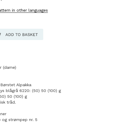
attern in other languages
år (dame)
Børstet Alpakka
s blågrå 6220: (50) 50 (100) g
50) 50 (100) g
isk tråd.
nner
 og strømpep nr. 5