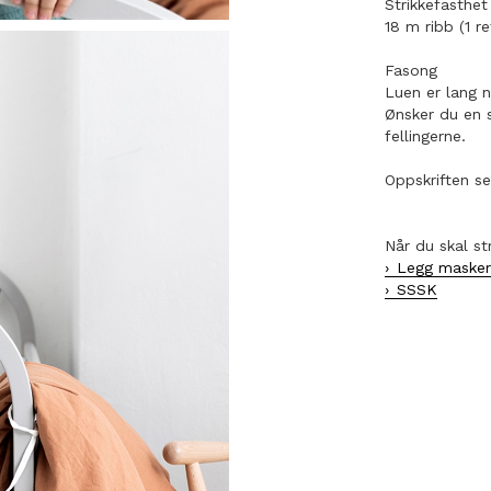
Strikkefasthet
18 m ribb (1 re
Fasong
Luen er lang n
Ønsker du en s
fellingerne.
Oppskriften se
Når du skal st
Legg maske
SSSK