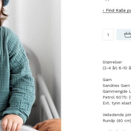
Find Kalle p
Størrelser
(2-4 år) 6-10 
Garn
Sandnes Garn 
Garnmengde Ly
Petrol 6075: (
Evt. tynn elast
Veiledende pi
Rundp (40 cm)