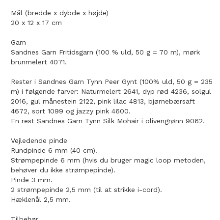
Mål (bredde x dybde x højde)
20 x 12 x 17 cm
Garn
Sandnes Garn Fritidsgarn (100 % uld, 50 g = 70 m), mørk
brunmelert 4071.
Rester i Sandnes Garn Tynn Peer Gynt (100% uld, 50 g = 235
m) i følgende farver: Naturmelert 2641, dyp rød 4236, solgul
2016, gul månestein 2122, pink lilac 4813, bjørnebærsaft
4672, sort 1099 og jazzy pink 4600.
En rest Sandnes Garn Tynn Silk Mohair i olivengrønn 9062.
Vejledende pinde
Rundpinde 6 mm (40 cm).
Strømpepinde 6 mm (hvis du bruger magic loop metoden,
behøver du ikke strømpepinde).
Pinde 3 mm.
2 strømpepinde 2,5 mm (til at strikke i-cord).
Hæklenål 2,5 mm.
Tilbehør