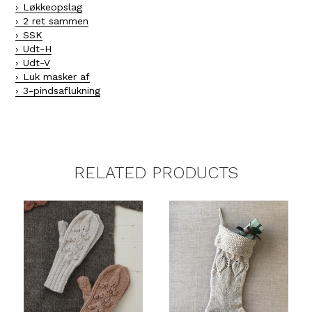
Løkkeopslag
2 ret sammen
SSK
Udt-H
Udt-V
Luk masker af
3-pindsaflukning
RELATED PRODUCTS