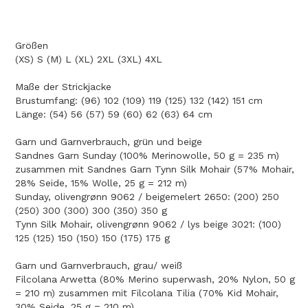
Größen
(XS) S (M) L (XL) 2XL (3XL) 4XL
Maße der Strickjacke
Brustumfang: (96) 102 (109) 119 (125) 132 (142) 151 cm
Länge: (54) 56 (57) 59 (60) 62 (63) 64 cm
Garn und Garnverbrauch, grün und beige
Sandnes Garn Sunday (100% Merinowolle, 50 g = 235 m)
zusammen mit Sandnes Garn Tynn Silk Mohair (57% Mohair,
28% Seide, 15% Wolle, 25 g = 212 m)
Sunday, olivengrønn 9062 / beigemelert 2650: (200) 250
(250) 300 (300) 300 (350) 350 g
Tynn Silk Mohair, olivengrønn 9062 / lys beige 3021: (100)
125 (125) 150 (150) 150 (175) 175 g
Garn und Garnverbrauch, grau/ weiß
Filcolana Arwetta (80% Merino superwash, 20% Nylon, 50 g
= 210 m) zusammen mit Filcolana Tilia (70% Kid Mohair,
30% Seide, 25 g = 210 m).