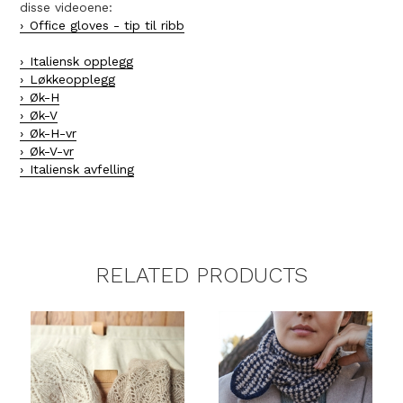
disse videoene:
Office gloves - tip til ribb
Italiensk opplegg
Løkkeopplegg
Øk-H
Øk-V
Øk-H-vr
Øk-V-vr
Italiensk avfelling
RELATED PRODUCTS