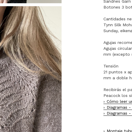
Sandnes Garn 
Botones 3 bo
Cantidades ne
Tynn Silk Moha
Sunday, eikenø
Agujas recom
Agujas circul
mm (excepto s
Tensión
21 puntos x ap
mm a doble h
Recibirás el p
Peacock los s
Cómo leer u
Diagramas -
Diagramas -
Montaje tub