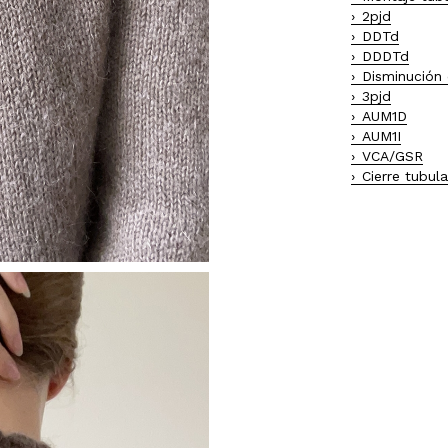
2pjd
DDTd
DDDTd
Disminución
3pjd
AUM1D
AUM1I
VCA/GSR
Cierre tubul