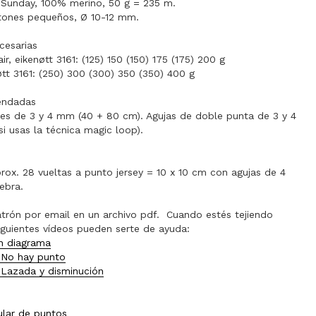
Sunday, 100% merino, 50 g = 235 m.
tones pequeños, Ø 10-12 mm.
cesarias
ir, eikenøtt 3161: (125) 150 (150) 175 (175) 200 g
tt 3161: (250) 300 (300) 350 (350) 400 g
endadas
ares de 3 y 4 mm (40 + 80 cm). Agujas de doble punta de 3 y 4
i usas la técnica magic loop).
rox. 28 vueltas a punto jersey = 10 x 10 cm con agujas de 4
ebra.
atrón por email en un archivo pdf. Cuando estés tejiendo
iguientes vídeos pueden serte de ayuda:
n diagrama
 No hay punto
 Lazada y disminución
ular de puntos