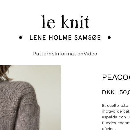
Patterns
Information
Video
PEACO
DKK
50,
El cuello alt
motivo de cala
espalda con 
Puedes encontr
página.