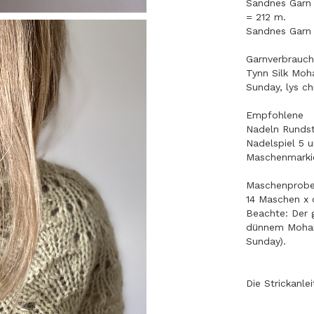
Sandnes Garn 
= 212 m.
Sandnes Garn 
Garnverbrauch
Tynn Silk Moha
Sunday, lys ch
Empfohlene
Nadeln Rundst
Nadelspiel 5 
Maschenmarkie
Maschenprob
14 Maschen x 
Beachte: Der g
dünnem Mohair 
Sunday).
Die Strickanle