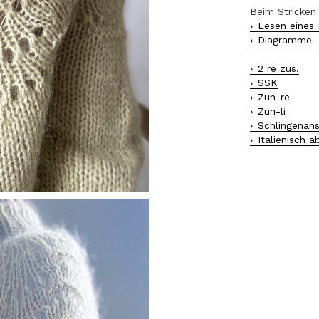
Beim Stricken
Lesen eines
Diagramme 
2 re zus.
SSK
Zun-re
Zun-li
Schlingenan
Italienisch a