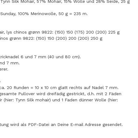
Tynn Silk Mohair, 57% Mohair, 15% Wolle und 28% Seide, 25 g
Sunday, 100% Merinowolle, 50 g = 235 m.
ir, lys chinos grønn 9822: (150) 150 (175) 200 (200) 225 g
inos grønn 9822: (150) 150 (200) 200 (200) 250 g
ricknadel 6 und 7 mm (40 und 80 cm).
und 7 mm.
rer.
e
ca. 20 Runden = 10 x 10 cm glatt rechts auf Nadel 7 mm.
esamte Pullover wird dreifädig gestrickt, d.h. mit 2 Fäden
(hier: Tynn Silk mohair) und 1 Faden dünner Wolle (hier:
itung wird als PDF-Datei an Deine E-mail Adresse gesendet.