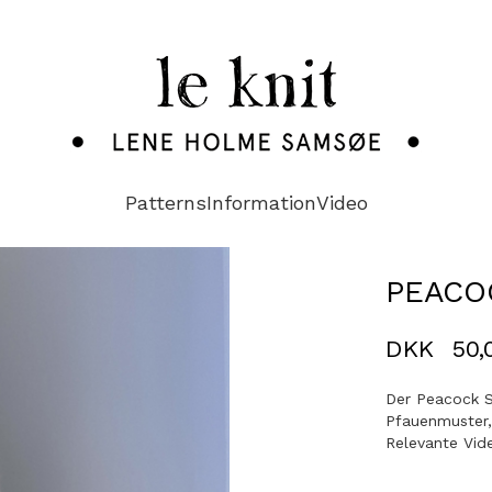
Patterns
Information
Video
PEACO
DKK
50,
Der Peacock S
Pfauenmuster, 
Relevante Vide