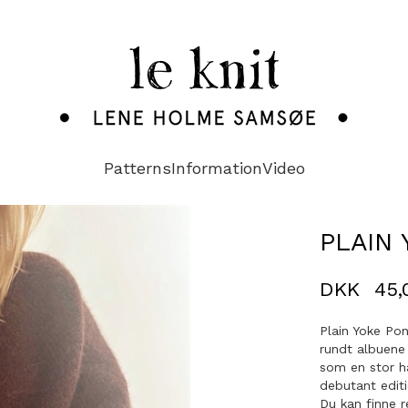
Patterns
Information
Video
PLAIN
DKK
45,
Plain Yoke Pon
rundt albuene
som en stor h
debutant editi
Du kan finne r