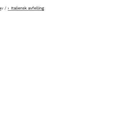
a
v /
Italiensk avfelling