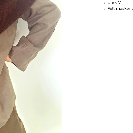
L-øk-V
Fell masker 