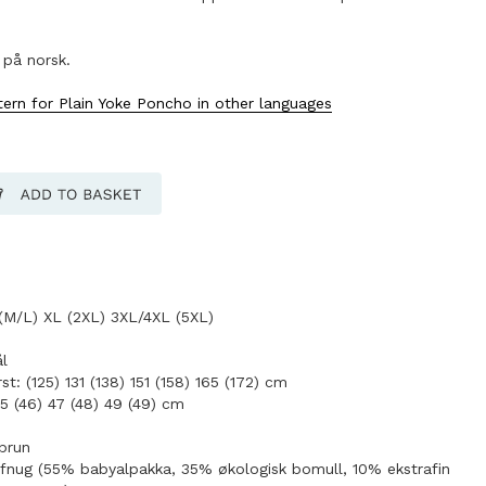
 på norsk.
tern for Plain Yoke Poncho in other languages
(M/L) XL (2XL) 3XL/4XL (5XL)
l
t: (125) 131 (138) 151 (158) 165 (172) cm
5 (46) 47 (48) 49 (49) cm
ebrun
nug (55% babyalpakka, 35% økologisk bomull, 10% ekstrafin