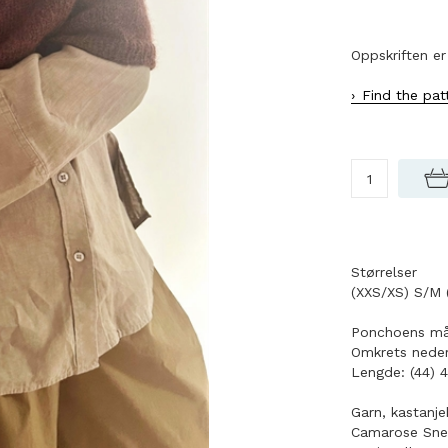
Oppskriften er
Find the pat
Størrelser
(XXS/XS) S/M 
Ponchoens må
Omkrets neders
Lengde: (44) 4
Garn, kastanj
Camarose Snef