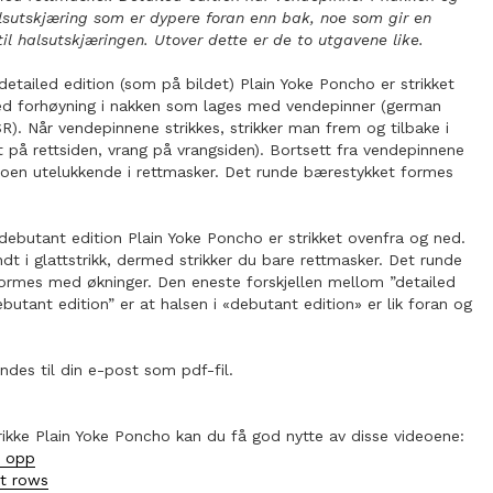
sutskjæring som er dypere foran enn bak, noe som gir en
til halsutskjæringen. Utover dette er de to utgavene like.
detailed edition (som på bildet) Plain Yoke Poncho er strikket
d forhøyning i nakken som lages med vendepinner (german
). Når vendepinnene strikkes, strikker man frem og tilbake i
ett på rettsiden, vrang på vrangsiden). Bortsett fra vendepinnene
hoen utelukkende i rettmasker. Det runde bærestykket formes
debutant edition Plain Yoke Poncho er strikket ovenfra og ned.
undt i glattstrikk, dermed strikker du bare rettmasker. Det runde
ormes med økninger. Den eneste forskjellen mellom ”detailed
ebutant edition” er at halsen i «debutant edition» er lik foran og
ndes til din e-post som pdf-fil.
rikke Plain Yoke Poncho kan du få god nytte av disse videoene:
r opp
t rows