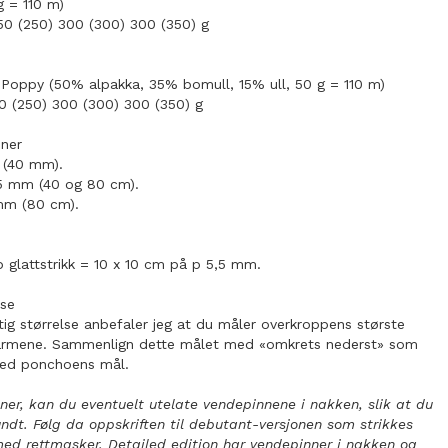
g = 110 m)
50 (250) 300 (300) 300 (350) g
Poppy (50% alpakka, 35% bomull, 15% ull, 50 g = 110 m)
50 (250) 300 (300) 300 (350) g
nner
 (40 mm).
5 mm (40 og 80 cm).
mm (80 cm).
p glattstrikk = 10 x 10 cm på p 5,5 mm.
lse
ktig størrelse anbefaler jeg at du måler overkroppens største
rarmene. Sammenlign dette målet med «omkrets nederst» som
ved ponchoens mål.
ner, kan du eventuelt utelate vendepinnene i nakken, slik at du
undt. Følg da oppskriften til debutant-versjonen som strikkes
ed rettmasker. Detailed edition har vendepinner i nakken og