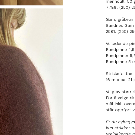
merinoull, 50 
7788: (250) 2
Garn, gråbrun
Sandnes Garn 
2581: (250) 2
Veiledende pi
Rundpinne 4,5
Rundpinner 5,
Rundpinne 5 
Strikkefasthet
16 m x ca. 21 
Valg av større
For å velge ri
mål inkl. ove
står oppført 
Er du nybegyn
kun strikker r
utelukkende m