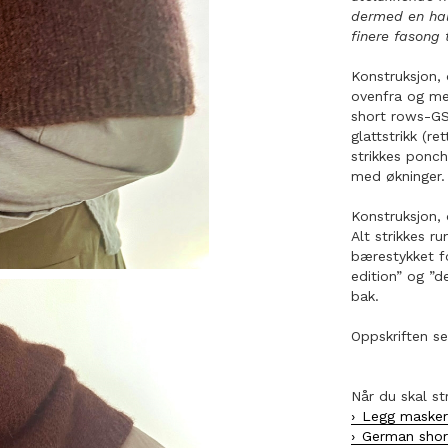
dermed en hal
finere fasong 
Konstruksjon, 
ovenfra og me
short rows-GSR
glattstrikk (r
strikkes ponc
med økninger.
Konstruksjon, 
Alt strikkes r
bærestykket f
edition” og ”d
bak.
Oppskriften se
Når du skal st
Legg maske
German shor