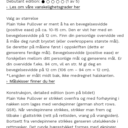
Debutant edition:
(1 av 5)
Les om våre vanskelighetsgrader her
Valg av størrelse
Plain Yoke Pullover er ment å ha en bevegelsesvidde
(positive ease) på ca. 10-15 cm. Den er vist her med en
bevegelsesvidde på 12 cm. Finn din personlige overvidde ved
å måle deg rundt brystet (eller overkroppens største mål).
Se deretter på målene først i oppskriften (dette er
genserens ferdige mål). Bevegelsesvidde (positive ease) er
forskjellen mellom ditt personlige mål og genserens mål. Er
din overvidde f.eks. 94 cm, vil en str. M gi deg en
bevegelsesvidde på 12 cm (106 cm – 94 cm = 12 cm).
*Lengden er målt midt bak, ikke medregnet halskanten.
Målskisser finner du her
Konstruksjon, detailed edition (som på bildet)
Plain Yoke Pullover er strikket ovenfra og med forhøyning i
nakken som lages med vendepinner (german short rows.
GSR). Når vendepinnene strikkes, strikker man frem og
tilbake i glattstrikk (rett på rettsiden, vrang på vrangsiden).
Bortsett fra vendepinnene strikkes genseren utelukkende i
rettmasker. Det runde bærestykket formes med økninger.