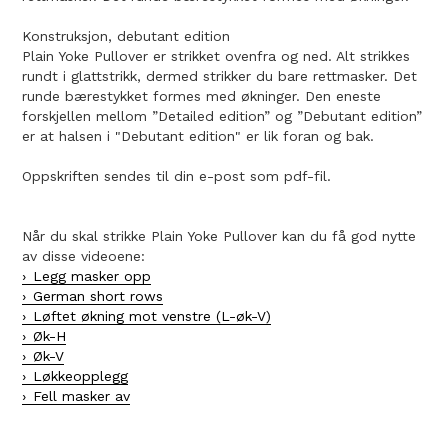
Konstruksjon, debutant edition
Plain Yoke Pullover er strikket ovenfra og ned. Alt strikkes
rundt i glattstrikk, dermed strikker du bare rettmasker. Det
runde bærestykket formes med økninger. Den eneste
forskjellen mellom ”Detailed edition” og ”Debutant edition”
er at halsen i "Debutant edition" er lik foran og bak.
Oppskriften sendes til din e-post som pdf-fil.
Når du skal strikke Plain Yoke Pullover kan du få god nytte
av disse videoene:
Legg masker opp
German short rows
Løftet økning mot venstre (L-øk-V)
Øk-H
Øk-V
Løkkeopplegg
Fell masker av