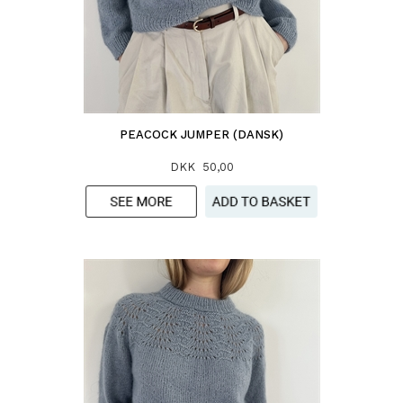
PEACOCK JUMPER (DANSK)
DKK 50,00