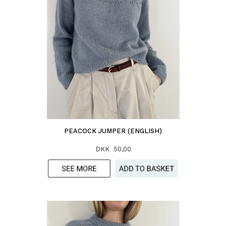
PEACOCK JUMPER (ENGLISH)
DKK 50,00