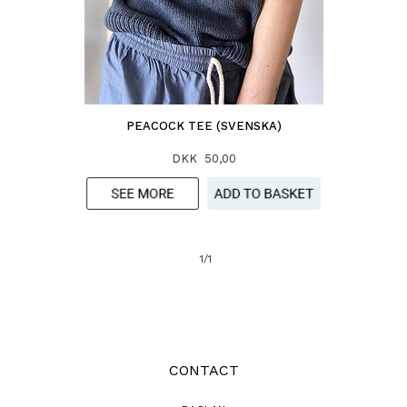
PEACOCK TEE (SVENSKA)
DKK 50,00
1/1
CONTACT