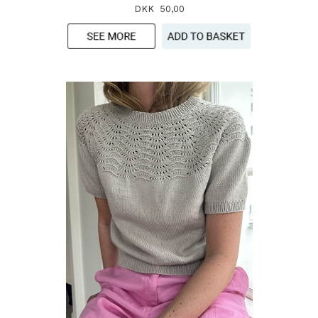
DKK 50,00