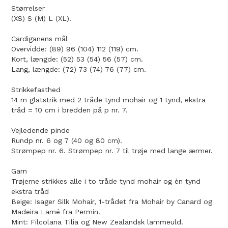
Størrelser
(XS) S (M) L (XL).
Cardiganens mål
Overvidde: (89) 96 (104) 112 (119) cm.
Kort, længde: (52) 53 (54) 56 (57) cm.
Lang, længde: (72) 73 (74) 76 (77) cm.
Strikkefasthed
14 m glatstrik med 2 tråde tynd mohair og 1 tynd, ekstra
tråd = 10 cm i bredden på p nr. 7.
Vejledende pinde
Rundp nr. 6 og 7 (40 og 80 cm).
Strømpep nr. 6. Strømpep nr. 7 til trøje med lange ærmer.
Garn
Trøjerne strikkes alle i to tråde tynd mohair og én tynd
ekstra tråd
Beige: Isager Silk Mohair, 1-trådet fra Mohair by Canard og
Madeira Lamé fra Permin.
Mint: Filcolana Tilia og New Zealandsk lammeuld.