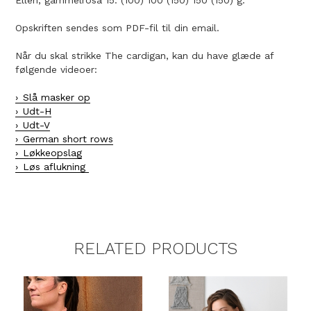
Ellen, gammelrosa 15: (100) 100 (150) 150 (150) g.
Opskriften sendes som PDF-fil til din email.
Når du skal strikke The cardigan, kan du have glæde af
følgende videoer:
Slå masker op
Udt-H
Udt-V
German short rows
Løkkeopslag
Løs aflukning
RELATED PRODUCTS