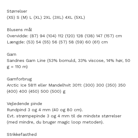
Størrelser
(XS) S (M) L (XL) 2XL (3XL) 4XL (5XL)
Blusens mål
Overvidde: (87) 94 (104) 112 (120) 128 (138) 147 (157) cm
Længde: (53) 54 (55) 56 (57) 58 (59) 60 (61) cm
Garn
Sandnes Garn Line (53% bomuld, 33% viscose, 14% hør, 50
g = 110 m)
Garnforbrug
Arctic Ice 5811 eller Mandelhvit 3011: (300) 300 (350) 350
(400) 400 (450) 500 (500) g
Vejledende pinde
Rundpind 3 og 4 mm (40 og 80 cm).
Evt. strømpepinde 3 og 4 mm til de mindste størrelser
(med mindre, du bruger magic loop metoden).
Strikkefasthed