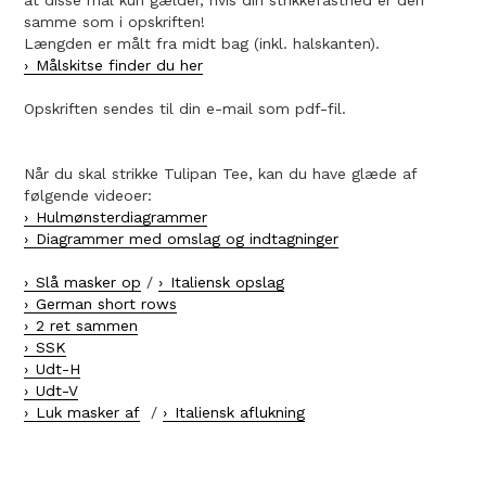
at disse mål kun gælder, hvis din strikkefasthed er den
samme som i opskriften!
Længden er målt fra midt bag (inkl. halskanten).
Målskitse finder du her
Opskriften sendes til din e-mail som pdf-fil.
Når du skal strikke Tulipan Tee, kan du have glæde af
følgende videoer:
Hulmønsterdiagrammer
Diagrammer med omslag og indtagninger
Slå masker op
/
Italiensk opslag
German short rows
2 ret sammen
SSK
Udt-H
Udt-V
Luk masker af
/
Italiensk aflukning