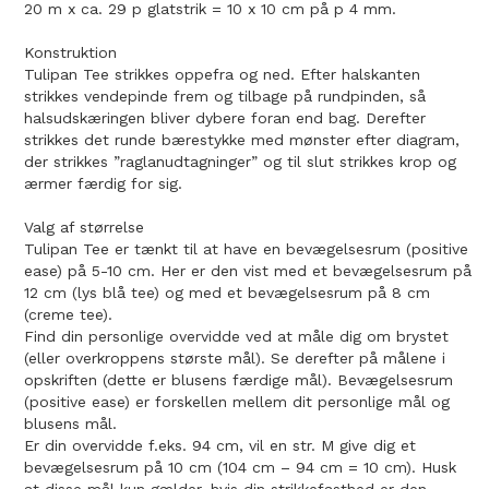
20 m x ca. 29 p glatstrik = 10 x 10 cm på p 4 mm.
Konstruktion
Tulipan Tee strikkes oppefra og ned. Efter halskanten
strikkes vendepinde frem og tilbage på rundpinden, så
halsudskæringen bliver dybere foran end bag. Derefter
strikkes det runde bærestykke med mønster efter diagram,
der strikkes ”raglanudtagninger” og til slut strikkes krop og
ærmer færdig for sig.
Valg af størrelse
Tulipan Tee er tænkt til at have en bevægelsesrum (positive
ease) på 5-10 cm. Her er den vist med et bevægelsesrum på
12 cm (lys blå tee) og med et bevægelsesrum på 8 cm
(creme tee).
Find din personlige overvidde ved at måle dig om brystet
(eller overkroppens største mål). Se derefter på målene i
opskriften (dette er blusens færdige mål). Bevægelsesrum
(positive ease) er forskellen mellem dit personlige mål og
blusens mål.
Er din overvidde f.eks. 94 cm, vil en str. M give dig et
bevægelsesrum på 10 cm (104 cm – 94 cm = 10 cm). Husk