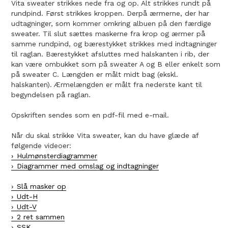
Vita sweater strikkes nede fra og op. Alt strikkes rundt på
rundpind. Først strikkes kroppen. Derpå ærmerne, der har
udtagninger, som kommer omkring albuen på den færdige
sweater. Til slut sættes maskerne fra krop og ærmer på
samme rundpind, og bærestykket strikkes med indtagninger
til raglan. Bærestykket afsluttes med halskanten i rib, der
kan være ombukket som på sweater A og B eller enkelt som
på sweater C. Længden er målt midt bag (ekskl.
halskanten). Ærmelængden er målt fra nederste kant til
begyndelsen på raglan.
Opskriften sendes som en pdf-fil med e-mail.
Når du skal strikke Vita sweater, kan du have glæde af
følgende videoer:
Hulmønsterdiagrammer
Diagrammer med omslag og indtagninger
Slå masker op
Udt-H
Udt-V
2 ret sammen
SSK