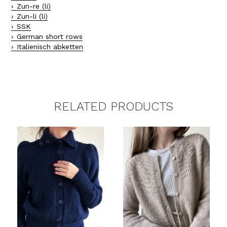
Zun-re (li)
Zun-li (li)
SSK
German short rows
Italienisch abketten
RELATED PRODUCTS