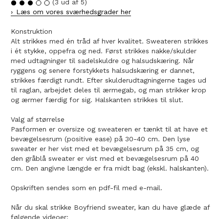
(3 ud af 5)
Læs om vores sværhedsgrader her
Konstruktion
Alt strikkes med én tråd af hver kvalitet. Sweateren strikkes
i ét stykke, oppefra og ned. Først strikkes nakke/skulder
med udtagninger til sadelskuldre og halsudskæring. Når
ryggens og senere forstykkets halsudskæring er dannet,
strikkes færdigt rundt. Efter skulderudtagningerne tages ud
til raglan, arbejdet deles til ærmegab, og man strikker krop
og ærmer færdig for sig. Halskanten strikkes til slut.
Valg af størrelse
Pasformen er oversize og sweateren er tænkt til at have et
bevægelsesrum (positive ease) på 30-40 cm. Den lyse
sweater er her vist med et bevægelsesrum på 35 cm, og
den gråblå sweater er vist med et bevægelsesrum på 40
cm. Den angivne længde er fra midt bag (ekskl. halskanten).
Opskriften sendes som en pdf-fil med e-mail.
Når du skal strikke Boyfriend sweater, kan du have glæde af
følgende videoer: