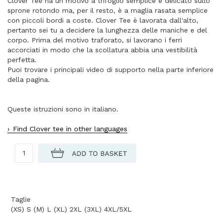
Clover Tee ha un motivo a trifoglio semplice e delicato sullo
sprone rotondo ma, per il resto, è a maglia rasata semplice
con piccoli bordi a coste. Clover Tee è lavorata dall'alto,
pertanto sei tu a decidere la lunghezza delle maniche e del
corpo. Prima del motivo traforato, si lavorano i ferri
accorciati in modo che la scollatura abbia una vestibilità
perfetta.
Puoi trovare i principali video di supporto nella parte inferiore
della pagina.
Queste istruzioni sono in italiano.
Find Clover tee in other languages
Taglie
(XS) S (M) L (XL) 2XL (3XL) 4XL/5XL