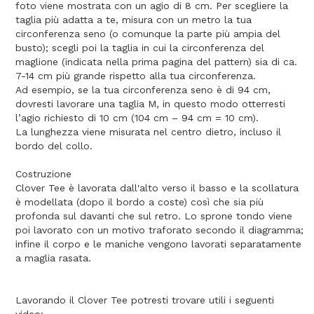
foto viene mostrata con un agio di 8 cm. Per scegliere la
taglia più adatta a te, misura con un metro la tua
circonferenza seno (o comunque la parte più ampia del
busto); scegli poi la taglia in cui la circonferenza del
maglione (indicata nella prima pagina del pattern) sia di ca.
7-14 cm più grande rispetto alla tua circonferenza.
Ad esempio, se la tua circonferenza seno è di 94 cm,
dovresti lavorare una taglia M, in questo modo otterresti
l’agio richiesto di 10 cm (104 cm – 94 cm = 10 cm).
La lunghezza viene misurata nel centro dietro, incluso il
bordo del collo.
Costruzione
Clover Tee è lavorata dall'alto verso il basso e la scollatura
è modellata (dopo il bordo a coste) così che sia più
profonda sul davanti che sul retro. Lo sprone tondo viene
poi lavorato con un motivo traforato secondo il diagramma;
infine il corpo e le maniche vengono lavorati separatamente
a maglia rasata.
Lavorando il Clover Tee potresti trovare utili i seguenti
video: