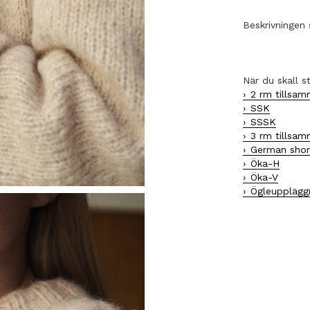
Beskrivningen 
När du skall s
2 rm tillsa
SSK
SSSK
3 rm tillsa
German shor
Öka-H
Öka-V
Ögleupplägg