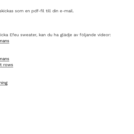
skickas som en pdf-fil till din e-mail.
ticka Efeu sweater, kan du ha glädje av följande videor:
mmans
mmans
t rows
ning