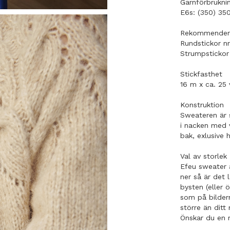
Garnförbrukni
E6s: (350) 35
Rekommendera
Rundstickor nr
Strumpstickor 
Stickfasthet
16 m x ca. 25 
Konstruktion
Sweateren är 
i nacken med 
bak, exlusive 
Val av storlek
Efeu sweater ä
ner så är det 
bysten (eller 
som på bildern
större än ditt
Önskar du en m