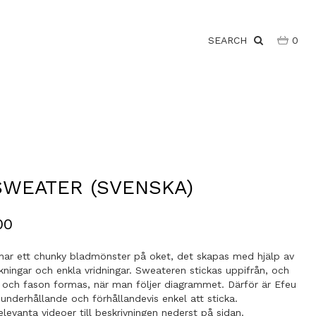
SEARCH
0
SWEATER (SVENSKA)
00
har ett chunky bladmönster på oket, det skapas med hjälp av
kningar och enkla vridningar. Sweateren stickas uppifrån, och
och fason formas, när man följer diagrammet. Därför är Efeu
nderhållande och förhållandevis enkel att sticka.
elevanta videoer till beskrivningen nederst på sidan.