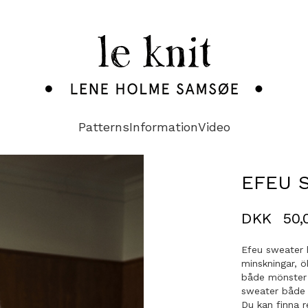
Patterns
Information
Video
EFEU 
DKK
50,
Efeu sweater 
minskningar, ö
både mönster 
sweater både u
Du kan finna r