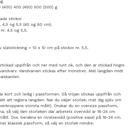
ng
0 (400) 400 (450) 500 (500) g
de stickor
. 4,5 og 5,5 (40 og 80 cm).
nr. 4,5 og 5,5.
v slätstickning = 10 x 10 cm på stickor nr. 5,5.
stickad uppifrån och ner med runt ok, och den är stickad högre
vändvarv. Vändvarven stickas efter mönstret. Mät längden midt
halskanten.
r kort och ledig i passformen. Då tröjan stickas uppifrån och
lätt att reglera längden. När du väljer storlek, mät dig själv om
överkroppens största mått). Önskar du en oversize passform,
a, så välj den storleken där arbetets övervidd är 16-24 cm
 mått. Dvs. beräkna en rörelsevidd (positive ease) på 16-24 cm.
er klassisk passform, så välj en storlek mindre.