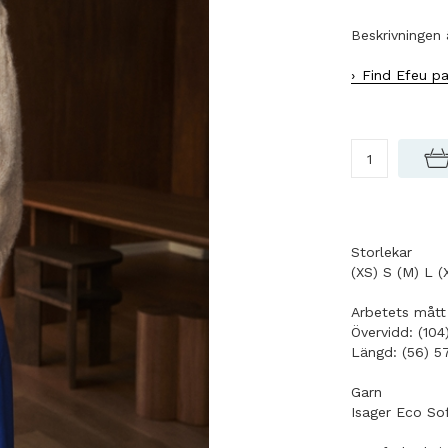
Beskrivningen 
Find Efeu pa
Storlekar
(XS) S (M) L (
Arbetets mått
Övervidd: (104)
Längd: (56) 5
Garn
Isager Eco So