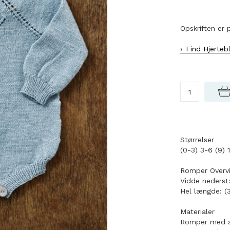
Opskriften er 
Find Hjerteb
Størrelser
(0-3) 3-6 (9) 
Romper Overvi
Vidde nederst:
Hel længde: (3
Materialer
Romper med ær