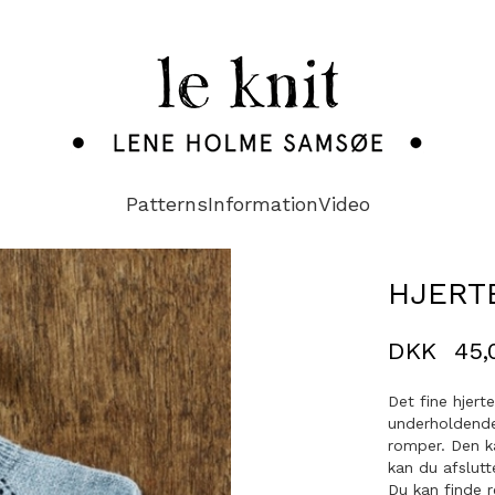
Patterns
Information
Video
HJERT
DKK
45,
Det fine hjert
underholdende 
romper. Den k
kan du afslutt
Du kan finde r