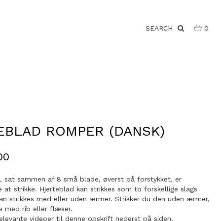
SEARCH
0
EBLAD ROMPER (DANSK)
00
e, sat sammen af 8 små blade, øverst på forstykket, er
at strikke. Hjerteblad kan strikkes som to forskellige slags
an strikkes med eller uden ærmer. Strikker du den uden ærmer,
e med rib eller flæser.
elevante videoer til denne opskrift nederst på siden.