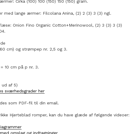
rmer: Cirka (100) 100 (150) 150 (150) gram.
 med lange ærmer: Filcolana Anina, (2) 2 (3) 3 (3) ngl.
æse: Onion Fino Organic Cotton+Merinowool, (2) 3 (3) 3 (3)
04.
nde
60 cm) og strømpep nr. 2,5 og 3.
 = 10 cm på p nr. 3.
 ud af 5)
s sværhedsgrader her
des som PDF-fil til din email.
rikke Hjerteblad romper, kan du have glæde af følgende videoer:
diagrammer
med omslag og indtagninger