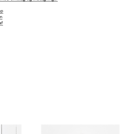
op
en
af