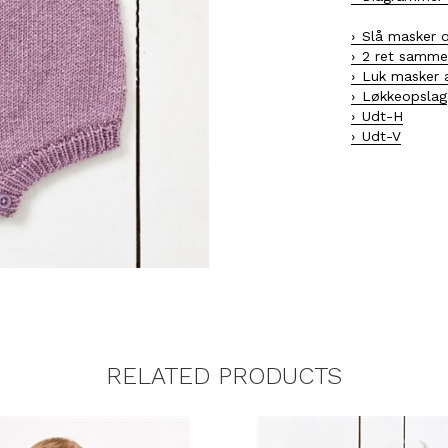
Slå masker 
2 ret samm
Luk masker 
Løkkeopslag
Udt-H
Udt-V
RELATED PRODUCTS