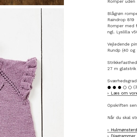
Romper uden æ
Blågrøn romper
Raindrop 819
Romper med fl
ngl. Lyslilla v5
Vejledende pi
Rundp (40 og 
Strikkefasthed
27 m glatstrik
Sværhedsgrad
(3
Læs om vore
Opskriften sen
Når du skal st
Hulmønster
Diagrammer 