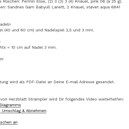
Rüschen: Permin Elise, (2) 3 (3) 3 (4) Knäuel, pink 06 (á 25 g).
en: Sandnes Garn Babyull Lanett, 2 Knäuel, støvet aqua 6841
adeln
el (40 und 60 cm) und Nadelspiel 2,5 und 3 mm.
e
chts = 10 cm auf Nadel 3 mm.
ör
itung wird als PDF-Datei an Deine E-mail Adresse gesendet.
 von Herzblatt Strampler wird Dir folgendes Video weiterhelfen:
 Diagramms
- Umschlag & Abnehmen
schen an