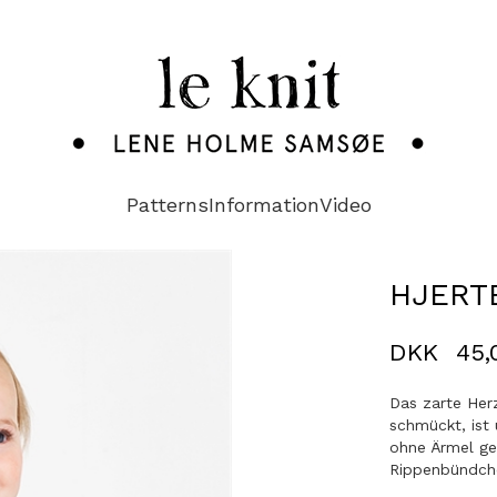
Patterns
Information
Video
HJERT
DKK
45,
Das zarte Her
schmückt, ist 
ohne Ärmel ges
Rippenbündch