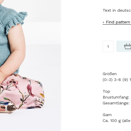
Text in deuts
Find pattern
Größen
(0-3) 3-6 (9) 
Top
Brustumfang: 
Gesamtlänge: 
Garn
Ca. 100 g (all