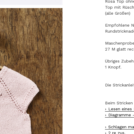
Rosa Top ohne 
Top mit Rüsch
(alle Größen)
Empfohlene N
Rundstricknad
Maschenprob
27 M glatt re
Übriges Zubeh
1 Knopf.
Die Strickanle
Beim Stricken
Lesen eines
Diagramme 
Schlagen ma
2 re zus.