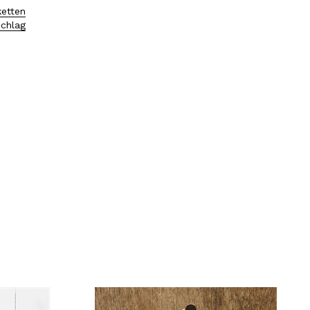
etten
schlag