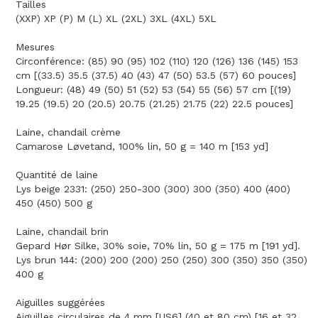
Tailles
(XXP) XP (P) M (L) XL (2XL) 3XL (4XL) 5XL
Mesures
Circonférence: (85) 90 (95) 102 (110) 120 (126) 136 (145) 153
cm [(33.5) 35.5 (37.5) 40 (43) 47 (50) 53.5 (57) 60 pouces]
Longueur: (48) 49 (50) 51 (52) 53 (54) 55 (56) 57 cm [(19)
19.25 (19.5) 20 (20.5) 20.75 (21.25) 21.75 (22) 22.5 pouces]
Laine, chandail crème
Camarose Løvetand, 100% lin, 50 g = 140 m [153 yd]
Quantité de laine
Lys beige 2331: (250) 250-300 (300) 300 (350) 400 (400)
450 (450) 500 g
Laine, chandail brin
Gepard Hør Silke, 30% soie, 70% lin, 50 g = 175 m [191 yd].
Lys brun 144: (200) 200 (200) 250 (250) 300 (350) 350 (350)
400 g
Aiguilles suggérées
Aiguilles circulaires de 4 mm [US6] (40 et 80 cm) [16 et 32