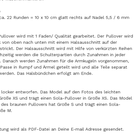
e
ca. 22 Runden = 10 x 10 cm glatt rechts auf Nadel 5,5 / 6 mm
llover wird mit 1 Faden/ Qualität gearbeitet. Der Pullover wird
k von oben nach unten mit einem Halsausschnitt auf der
strickt. Der Halsausschnitt wird mit Hilfe von verkürzten Reihen
chzeitig werden die Schulterpartien durch Zunahmen in jeder
t. Danach werden Zunahmen für die Armkugeln vorgenommen,
Passe in Rumpf und Ärmel geteilt wird und alle Teile separat
t werden. Das Halsbündchen erfolgt am Ende.
t locker entworfen. Das Model auf den Fotos des leichten
 Größe XS und trägt einen Sola-Pullover in Größe XS. Das Model
 des braunen Pullovers hat Größe S und trägt einen Sola-
öße M.
itung wird als PDF-Datei an Deine E-mail Adresse gesendet.