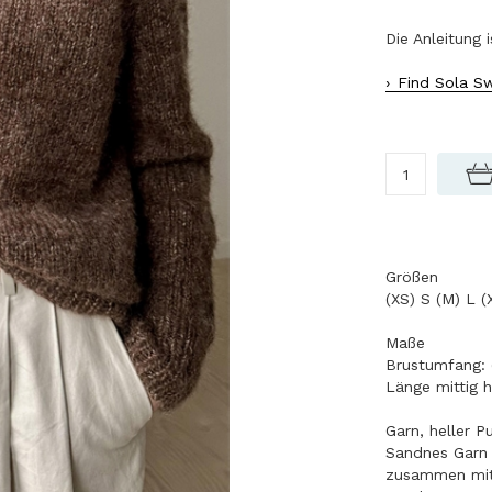
Die Anleitung 
Find Sola Sw
Größen
(XS) S (M) L (
Maße
Brustumfang: (
Länge mittig h
Garn, heller P
Sandnes Garn 
zusammen mi