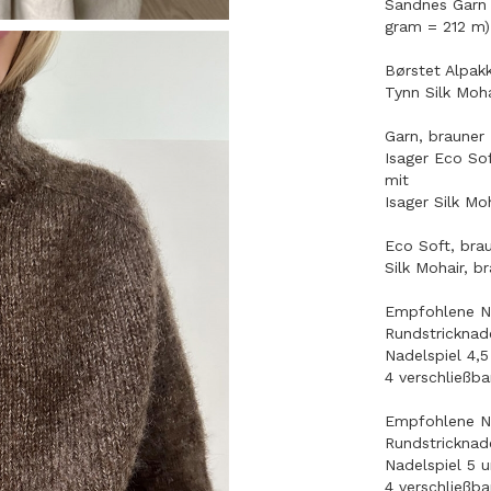
Sandnes Garn 
gram = 212 m)
Børstet Alpakk
Tynn Silk Moha
Garn, brauner
Isager Eco S
mit
Isager Silk Mo
Eco Soft, bra
Silk Mohair, br
Empfohlene Na
Rundstricknad
Nadelspiel 4,
4 verschließb
Empfohlene Na
Rundstricknad
Nadelspiel 5 
4 verschließb