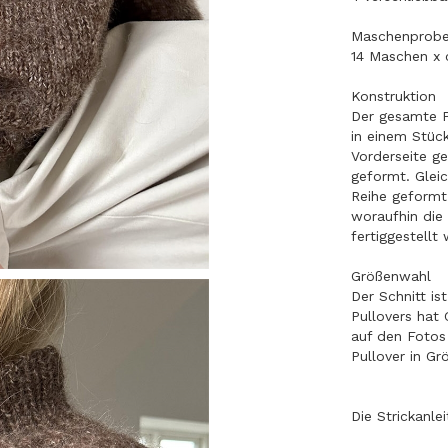
Maschenprob
14 Maschen x 
Konstruktion
Der gesamte Pu
in einem Stüc
Vorderseite ge
geformt. Glei
Reihe geform
woraufhin die 
fertiggestell
Größenwahl
Der Schnitt is
Pullovers hat
auf den Fotos
Pullover in Gr
Die Strickanle