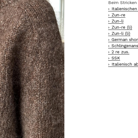
Beim Stricken
Italienische
Zun-re
Zun-li
Zun-re (li)
Zun-li (li)
German shor
Schlingenan
2 re zus.
SSK
Italienisch a