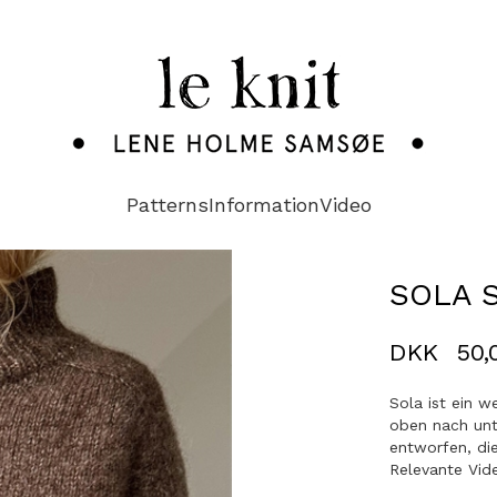
Patterns
Information
Video
SOLA 
DKK
50,
Sola ist ein w
oben nach unte
entworfen, die
Relevante Vide