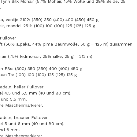
Tynn Silk Mohair (57% Mohair, 15% Wolle und 28% Seide, 25
.
a, vanilje 2102: (350) 350 (400) 400 (450) 450 g
ir, mandel 2511: (100) 100 (100) 125 (125) 125 g
 Pullover
oft (56% alpaka, 44% pima Baumwolle, 50 g = 125 m) zusammen
hair (75% kidmohair, 25% silke, 25 g = 212 m).
un E8s: (300) 350 (350) 400 (400) 450 g
aun 7s: (100) 100 (100) 125 (125) 125 g
deln, heller Pullover
el 4,5 und 5,5 mm (40 und 80 cm).
5 und 5,5 mm.
are Maschenmarkierer.
deln, brauner Pullover
el 5 und 6 mm (40 und 80 cm).
und 6 mm.
are Maschenmarkierer.