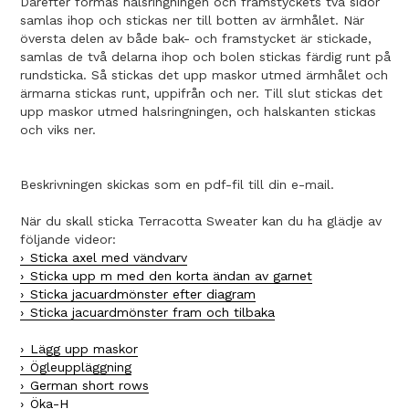
Därefter formas halsringningen och framstyckets två sidor
samlas ihop och stickas ner till botten av ärmhålet. När
översta delen av både bak- och framstycket är stickade,
samlas de två delarna ihop och bolen stickas färdig runt på
rundsticka. Så stickas det upp maskor utmed ärmhålet och
ärmarna stickas runt, uppifrån och ner. Till slut stickas det
upp maskor utmed halsringningen, och halskanten stickas
och viks ner.
Beskrivningen skickas som en pdf-fil till din e-mail.
När du skall sticka Terracotta Sweater kan du ha glädje av
följande videor:
Sticka axel med vändvarv
Sticka upp m med den korta ändan av garnet
Sticka jacuardmönster efter diagram
Sticka jacuardmönster fram och tilbaka
Lägg upp maskor
Ögleuppläggning
German short rows
Öka-H