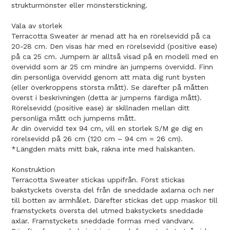
strukturmönster eller mönsterstickning.
Vala av storlek
Terracotta Sweater är menad att ha en rörelsevidd på ca
20-28 cm. Den visas här med en rörelsevidd (positive ease)
på ca 25 cm. Jumpern är alltså visad på en modell med en
övervidd som är 25 cm mindre än jumperns övervidd. Finn
din personliga övervidd genom att mäta dig runt bysten
(eller överkroppens största mått). Se därefter på måtten
överst i beskrivningen (detta är jumperns färdiga mått).
Rörelsevidd (positive ease) är skillnaden mellan ditt
personliga mått och jumperns mått.
Är din övervidd tex 94 cm, vill en storlek S/M ge dig en
rörelsevidd på 26 cm (120 cm – 94 cm = 26 cm).
*Längden mäts mitt bak, räkna inte med halskanten.
Konstruktion
Terracotta Sweater stickas uppifrån. Först stickas
bakstyckets översta del från de sneddade axlarna och ner
till botten av ärmhålet. Därefter stickas det upp maskor till
framstyckets översta del utmed bakstyckets sneddade
axlar. Framstyckets sneddade formas med vändvarv.