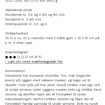
1022: (325) 350 (375) 425 (450) g
Vejledende pinde
Rundpinde nr. 3,5 og 4 (40 og 80 cm).
Rundpind nr. 3 (40 cm).
Strømpepinde nr. 3,5 og 4.
Strikkefasthed
25 m x ca. 32 p mønster med 2 tråde garn = 10 x 10 cm på
p nr. 4 efter vask.
Sværhedsgrad
(3 ud af 5)
Læs om vores sværhedsgrader her
Konstruktion
Sweateren har european shoulder. Dvs. man begynder
øverst på ryggen med nakkens masker, og tager ud til
skulder i hver side på hver pind. Derpå strikker man lige ned
til under armene, lader ryggens masker hvile og strikker først
venstre og derefter højre del af forstykket til under
halsudskæringen. Herfra strikkes venstre og højre del af
forstykket færdig samtidig til under armene. Strik nu rundt