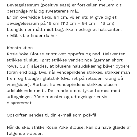
Bevægelsesrum (positive ease) er forskellen mellem dit
personlige mål og sweaterens mål.
Er din overvidde f.eks. 94 cm, vil en str. M give dig et
bevægelsesrum på 16 cm (110 cm – 94 cm = 16 cm).
Længden er målt midt bag, ikke medregnet halskanten.
Målskitse finder du her
Konstruktion
Rosie Yoke Blouse er strikket oppefra og ned. Halskanten
strikkes til slut. Først strikkes vendepinde (german short
rows, GSR) således, at blusens halsudskæring bliver dybere
foran end bag. Dvs. når vendepindene strikkes, strikker man
frem og tilbage i glatstrik (dvs. ret på retsiden, vrang på
vrangsiden). Bortset fra vendepindene strikkes blusen
udelukkende rundt. Det runde bærestykke formes med
udtagninger. Både mønster og udtagninger er vist i
diagrammet.
Opskriften sendes til din e-mail som pdf-fil.
Når du skal strikke Rosie Yoke Blouse, kan du have glæde af
følgende videoer: