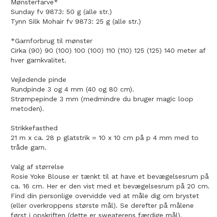
Mønsterfarve*
Sunday fv 9873: 50 g (alle str.)
Tynn Silk Mohair fv 9873: 25 g (alle str.)
*Garnforbrug til mønster
Cirka (90) 90 (100) 100 (100) 110 (110) 125 (125) 140 meter af
hver garnkvalitet.
Vejledende pinde
Rundpinde 3 og 4 mm (40 og 80 cm).
Strømpepinde 3 mm (medmindre du bruger magic loop
metoden).
Strikkefasthed
21 m x ca. 28 p glatstrik = 10 x 10 cm på p 4 mm med to
tråde garn.
Valg af størrelse
Rosie Yoke Blouse er tænkt til at have et bevægelsesrum på
ca. 16 cm. Her er den vist med et bevægelsesrum på 20 cm.
Find din personlige overvidde ved at måle dig om brystet
(eller overkroppens største mål). Se derefter på målene
først i opskriften (dette er sweaterens færdige mål).