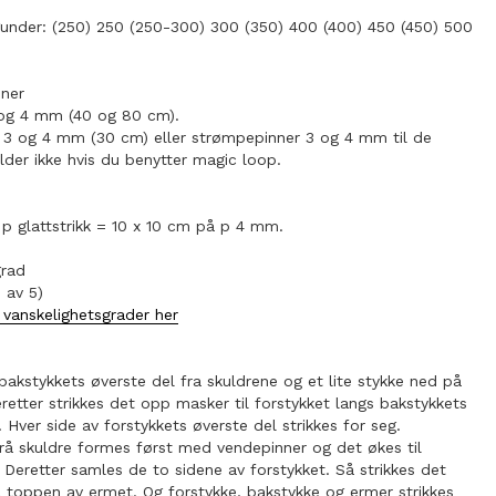
under: (250) 250 (250-300) 300 (350) 400 (400) 450 (450) 500
nner
og 4 mm (40 og 80 cm).
r 3 og 4 mm (30 cm) eller strømpepinner 3 og 4 mm til de
elder ikke hvis du benytter magic loop.
p glattstrikk = 10 x 10 cm på p 4 mm.
grad
 av 5)
vanskelighetsgrader her
 bakstykkets øverste del fra skuldrene og et lite stykke ned på
retter strikkes det opp masker til forstykket langs bakstykkets
 Hver side av forstykkets øverste del strikkes for seg.
rå skuldre formes først med vendepinner og det økes til
. Deretter samles de to sidene av forstykket. Så strikkes det
l toppen av ermet. Og forstykke, bakstykke og ermer strikkes