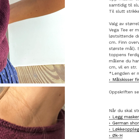
samtidig til s
Til slutt strik
Valg av større
Vega Tee er m
løstsittende 
cm. Finn over
største mål). 
toppens ferdig
målene du har 
cm, vil en str
*Lengden er m
Målskisser f
Oppskriften se
Når du skal st
Legg maske
German shor
Løkkeopple
Øk-H