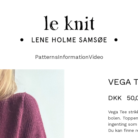
Patterns
Information
Video
VEGA 
DKK
50,
Vega Tee stri
bolen. Toppen 
ingenting som
Du kan finne r