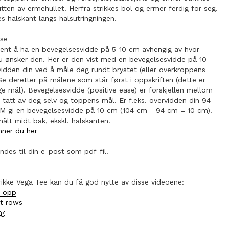
lutten av ermehullet. Herfra strikkes bol og ermer ferdig for seg.
kes halskant langs halsutringningen.
lse
ent å ha en bevegelsesvidde på 5-10 cm avhengig av hvor
du ønsker den. Her er den vist med en bevegelsesvidde på 10
vidden din ved å måle deg rundt brystet (eller overkroppens
Se deretter på målene som står først i oppskriften (dette er
e mål). Bevegelsesvidde (positive ease) er forskjellen mellom
tatt av deg selv og toppens mål. Er f.eks. overvidden din 94
. M gi en bevegelsesvidde på 10 cm (104 cm - 94 cm = 10 cm).
ålt midt bak, ekskl. halskanten.
inner du her
ndes til din e-post som pdf-fil.
rikke Vega Tee kan du få god nytte av disse videoene:
r opp
t rows
gg