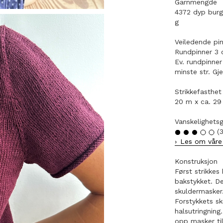
Garnmengde
4372 dyp burg
g
Veiledende pi
Rundpinner 3 
Ev. rundpinne
minste str. Gj
Strikkefasthet
20 m x ca. 29 
Vanskelighets
(3
Les om våre 
Konstruksjon
Først strikkes
bakstykket. De
skuldermasker.
Forstykkets sk
halsutringning
opp masker ti