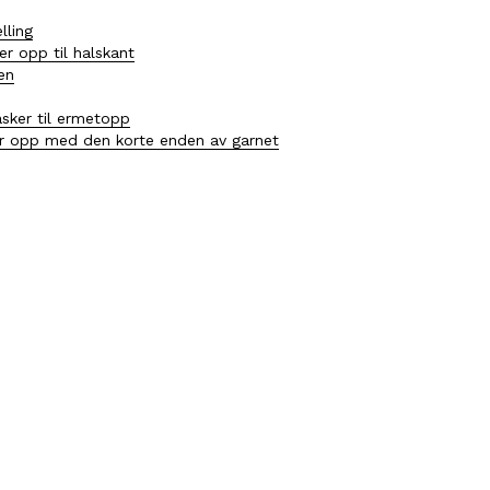
lling
er opp til halskant
en
sker til ermetopp
er opp med den korte enden av garnet