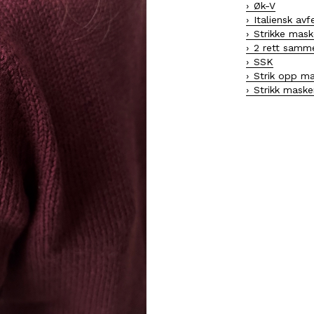
Øk-V
Italiensk avfe
Strikke mask
2 rett samm
SSK
Strik opp ma
Strikk mask