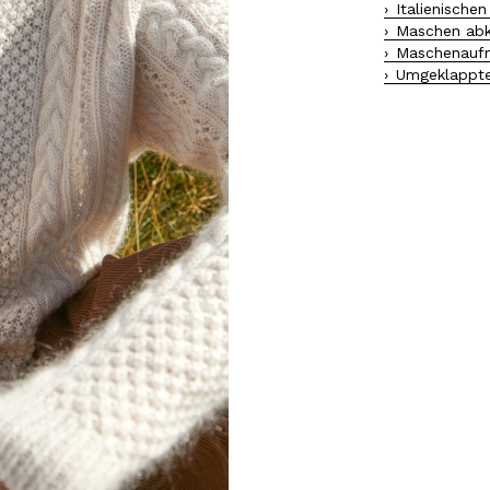
Italienische
Maschen abk
Maschenaufn
Umgeklappt