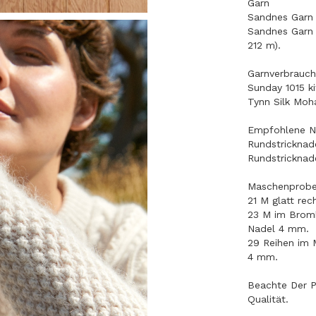
Garn
Sandnes Garn
Sandnes Garn 
212 m).
Garnverbrauch
Sunday 1015 ki
Tynn Silk Moha
Empfohlene N
Rundstricknad
Rundstricknad
Maschenprob
21 M glatt rec
23 M im Bromb
Nadel 4 mm.
29 Reihen im 
4 mm.
Beachte Der Pu
Qualität.