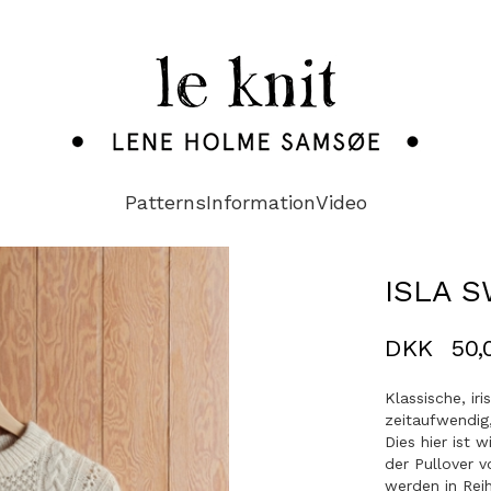
Patterns
Information
Video
ISLA 
DKK
50,
Klassische, i
zeitaufwendig,
Dies hier ist 
der Pullover v
werden in Reih