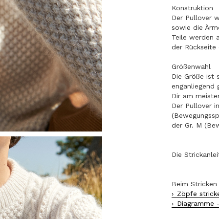
Konstruktion
Der Pullover 
sowie die Ärme
Teile werden 
der Rückseite
Größenwahl
Die Größe ist 
enganliegend 
Dir am meisten
Der Pullover i
(Bewegungsspi
der Gr. M (Be
Die Strickanle
Beim Stricken 
Zöpfe strick
Diagramme -