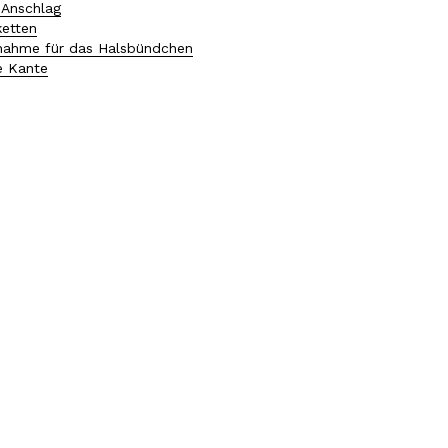
n Anschlag
etten
ahme für das Halsbündchen
e Kante