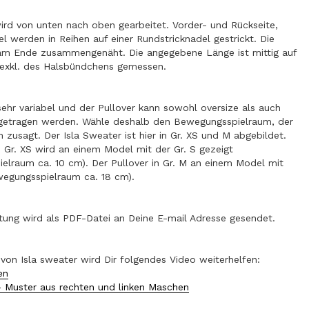
wird von unten nach oben gearbeitet. Vorder- und Rückseite,
l werden in Reihen auf einer Rundstricknadel gestrickt. Die
am Ende zusammengenäht. Die angegebene Länge ist mittig auf
 exkl. des Halsbündchens gemessen.
sehr variabel und der Pullover kann sowohl oversize als auch
getragen werden. Wähle deshalb den Bewegungsspielraum, der
 zusagt. Der Isla Sweater ist hier in Gr. XS und M abgebildet.
n Gr. XS wird an einem Model mit der Gr. S gezeigt
elraum ca. 10 cm). Der Pullover in Gr. M an einem Model mit
wegungsspielraum ca. 18 cm).
itung wird als PDF-Datei an Deine E-mail Adresse gesendet.
von Isla sweater wird Dir folgendes Video weiterhelfen:
en
 Muster aus rechten und linken Maschen