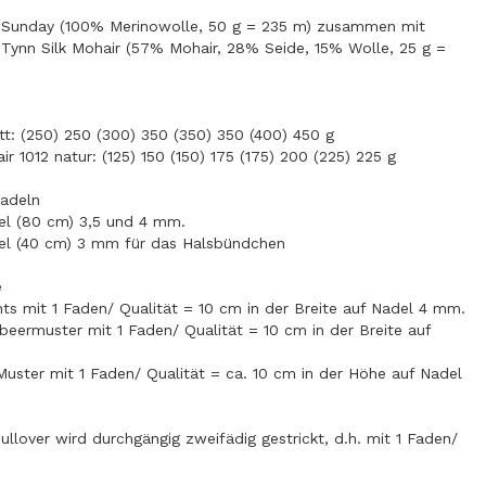
 Sunday (100% Merinowolle, 50 g = 235 m) zusammen mit
Tynn Silk Mohair (57% Mohair, 28% Seide, 15% Wolle, 25 g =
tt: (250) 250 (300) 350 (350) 350 (400) 450 g
ir 1012 natur: (125) 150 (150) 175 (175) 200 (225) 225 g
adeln
el (80 cm) 3,5 und 4 mm.
el (40 cm) 3 mm für das Halsbündchen
e
hts mit 1 Faden/ Qualität = 10 cm in der Breite auf Nadel 4 mm.
eermuster mit 1 Faden/ Qualität = 10 cm in der Breite auf
Muster mit 1 Faden/ Qualität = ca. 10 cm in der Höhe auf Nadel
llover wird durchgängig zweifädig gestrickt, d.h. mit 1 Faden/