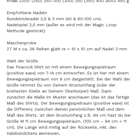
Khaki 2205: (250) 250-300 (300) 350 (350) 400 (400) 450 g
Empfohlene Nadeln
Rundstricknadel 2,5 & 3 mm (40 & 80-100 cm).
Nadelspiel 2,5 mm (außer es wird mit der Magic Loop
Methode gestrickt)
Maschenprobe
27 M x ca. 36 Reihen glatt re = 10 x 10 cm auf Nadel 3 mm
Wahl der Größe
Das Peacock Shirt ist mit einem Bewegungsspielraum
(positive ease) von 7-14 cm entworfen. Es ist hier mit einem
Bewegungsspielraum von 9 cm dargestellt. Bei der Wahl der
Größe nimmst Du von Deinem Brustumfang (oder der
breitesten Stelle an Deinem Oberkörper) Maß. Dann
zunächst die Maße im Muster anschauen (das ist das fertige
Maß des Shirts). Der Bewegungsspeilraum (positive ease) ist
die Differenz zwischen deinen persönlichen Maß und dem
Maß des Shirts. Ist dein Brustumfang z.B. 94 cm hast du bei
Größe M 11 cm Bewegungsspielraum. (105 cm – 94 cm = 11
cm). Die Länge wird mittig auf der Rückseite, inkl. des
Halsbündchens gemessen.