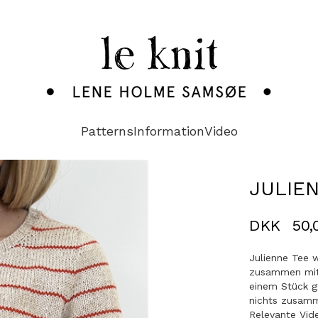
Patterns
Information
Video
JULIE
DKK
50,
Julienne Tee w
zusammen mit 
einem Stück g
nichts zusam
Relevante Vide