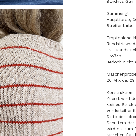
Sandnes Garn 
Garnmenge
Hauptfarbe, 3
Streifenfarbe,
Empfohlene N
Rundstricknad
Evt. Rundstri
Größen.
Jedoch nicht 
Maschenprob
20 M x ca. 29
Konstruktion
Zuerst wird d
kleines Stück
Vorderteil en
Seite des ober
Schultern des
wird bis zum 
Maschen für d