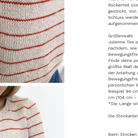
Rückenteil so
gestrickt. Von
Schluss werde
aufgenomme
Größenwahl
Julienne Tee i
nachdem, wie 
Bewegungsfrei
Finde deine p
größte Maß de
der Anleitung 
Bewegungsfrei
persönlichen
Beispiel 94 cm
cm (104 cm - 
*Die Länge wi
Die Strickanle
Beim Stricken 