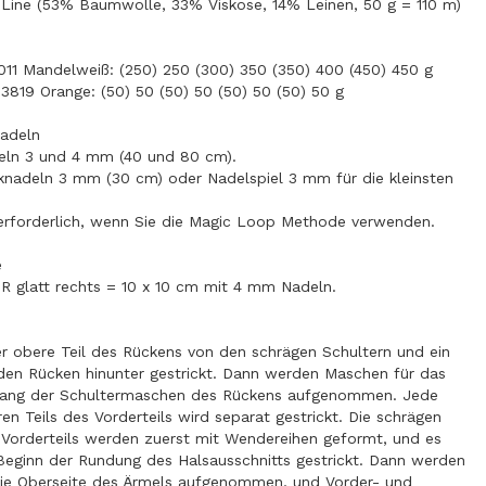
Line (53% Baumwolle, 33% Viskose, 14% Leinen, 50 g = 110 m)
011 Mandelweiß: (250) 250 (300) 350 (350) 400 (450) 450 g
 3819 Orange: (50) 50 (50) 50 (50) 50 (50) 50 g
adeln
eln 3 und 4 mm (40 und 80 cm).
cknadeln 3 mm (30 cm) oder Nadelspiel 3 mm für die kleinsten
erforderlich, wenn Sie die Magic Loop Methode verwenden.
e
 R glatt rechts = 10 x 10 cm mit 4 mm Nadeln.
er obere Teil des Rückens von den schrägen Schultern und ein
 den Rücken hinunter gestrickt. Dann werden Maschen für das
tlang der Schultermaschen des Rückens aufgenommen. Jede
en Teils des Vorderteils wird separat gestrickt. Die schrägen
 Vorderteils werden zuerst mit Wendereihen geformt, und es
Beginn der Rundung des Halsausschnitts gestrickt. Dann werden
ie Oberseite des Ärmels aufgenommen, und Vorder- und