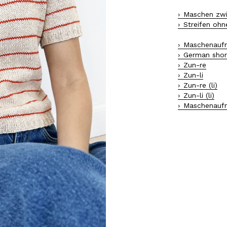
Maschen zwi
Streifen oh
Maschenaufn
German shor
Zun-re
Zun-li
Zun-re (li)
Zun-li (li)
Maschenaufn