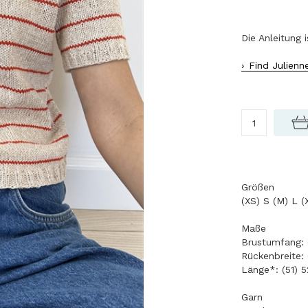
Die Anleitung 
Find Julienn
Größen
(XS) S (M) L (
Maße
Brustumfang: (
Rückenbreite: 
Länge*: (51) 5
Garn