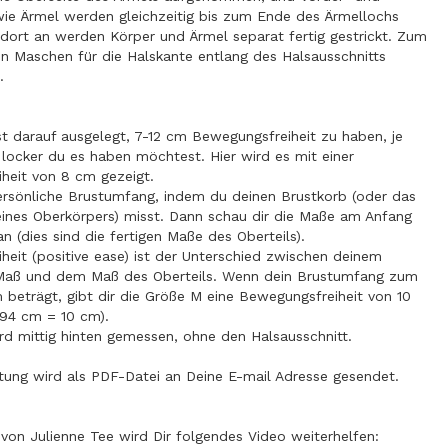
wie Ärmel werden gleichzeitig bis zum Ende des Ärmellochs
 dort an werden Körper und Ärmel separat fertig gestrickt. Zum
n Maschen für die Halskante entlang des Halsausschnitts
n.
st darauf ausgelegt, 7-12 cm Bewegungsfreiheit zu haben, je
locker du es haben möchtest. Hier wird es mit einer
heit von 8 cm gezeigt.
ersönliche Brustumfang, indem du deinen Brustkorb (oder das
ines Oberkörpers) misst. Dann schau dir die Maße am Anfang
an (dies sind die fertigen Maße des Oberteils).
heit (positive ease) ist der Unterschied zwischen deinem
 Maß und dem Maß des Oberteils. Wenn dein Brustumfang zum
 beträgt, gibt dir die Größe M eine Bewegungsfreiheit von 10
94 cm = 10 cm).
rd mittig hinten gemessen, ohne den Halsausschnitt.
itung wird als PDF-Datei an Deine E-mail Adresse gesendet.
von Julienne Tee wird Dir folgendes Video weiterhelfen: